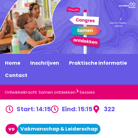
Home
Inschrijven
Praktische informatie
Contact
Ontwikkelkracht: Samen ontdekken
Sessies
Start: 14:15
Eind: 15:15
322
vo
Vakmanschap & Leiderschap