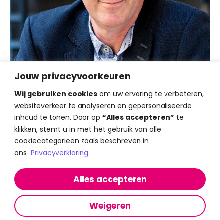
Jouw privacyvoorkeuren
Wij gebruiken cookies
om uw ervaring te verbeteren,
websiteverkeer te analyseren en gepersonaliseerde
Congres Ontwikkelkracht:
inhoud te tonen. Door op
“Alles accepteren”
te
Samen ontdekken
klikken, stemt u in met het gebruik van alle
Datum:
woensdag 21 januari 2026
cookiecategorieën zoals beschreven in
Locatie:
Beatrix Theater Utrecht
ons
Privacyverklaring
Adres:
Jaarbeursplein 6A, 3521 AL Utrecht
Terug naar alle sessies
Alles accepteren
Meer informatie over Ontwikkelkracht
Weigeren
In samenwerking met
researchED Nederland